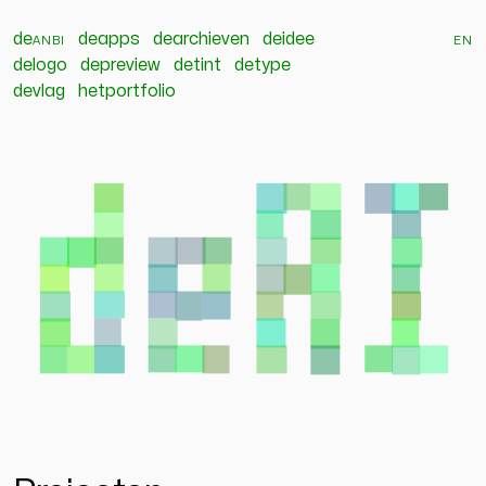
de
anbi
deapps
dearchieven
deidee
en
delogo
depreview
detint
detype
devlag
hetportfolio