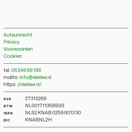
Auteursrecht
Privacy
Voorwaarden
Cookies
tel:
06 246 99 186
mailto:
info@deidee.nl
https:
//deidee.nl/
kvk
27313269
btw
NL001711358B93
iban
NL52 KNAB 0259 6013 30
bic
KNABNL2H